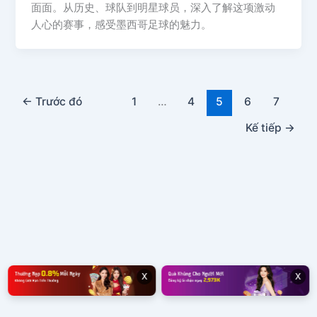
面面。从历史、球队到明星球员，深入了解这项激动
人心的赛事，感受墨西哥足球的魅力。
←
Trước đó
1
…
4
5
6
7
Kế tiếp
→
x
x