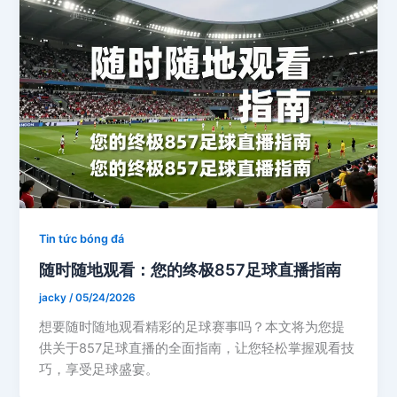
Tin tức bóng đá
随时随地观看：您的终极857足球直播指南
jacky
/
05/24/2026
想要随时随地观看精彩的足球赛事吗？本文将为您提
供关于857足球直播的全面指南，让您轻松掌握观看技
巧，享受足球盛宴。