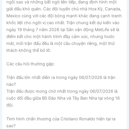
ngôi sao và những bất ngờ liên tiếp, đang định hình một
giải đấu khó quên. Các đội tuyển chủ nhà Hoa Kỳ, Canada,
Mexico cùng với các đội bóng mạnh khác đang cạnh tranh
khốc liệt cho ngôi vị cao nhất. Trận chung kết dự kiến vào
ngày 19 tháng 7 năm 2026 tại Sân vận động MetLife sẽ là
điểm kết cho một hành trình đầy cảm xúc, nhưng trước
mắt, mỗi trận đấu đều là một câu chuyện riêng, một thử
thách không thể bỏ lỡ.
Các câu hỏi thường gặp:
Trận đấu lớn nhất diễn ra trong ngày 06/07/2026 là trận
nào?
Trận đấu được mong chờ nhất trong ngày 06/07/2026 là
cuộc đối đầu giữa Bồ Đào Nha và Tây Ban Nha tại vòng 16
đội.
Tình hình chấn thương của Cristiano Ronaldo hiện tại ra
sao?