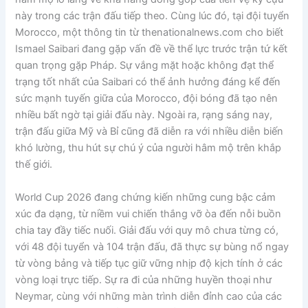
này trong các trận đấu tiếp theo. Cùng lúc đó, tại đội tuyển
Morocco, một thông tin từ thenationalnews.com cho biết
Ismael Saibari đang gặp vấn đề về thể lực trước trận tứ kết
quan trọng gặp Pháp. Sự vắng mặt hoặc không đạt thể
trạng tốt nhất của Saibari có thể ảnh hưởng đáng kể đến
sức mạnh tuyến giữa của Morocco, đội bóng đã tạo nên
nhiều bất ngờ tại giải đấu này. Ngoài ra, rạng sáng nay,
trận đấu giữa Mỹ và Bỉ cũng đã diễn ra với nhiều diễn biến
khó lường, thu hút sự chú ý của người hâm mộ trên khắp
thế giới.
World Cup 2026 đang chứng kiến những cung bậc cảm
xúc đa dạng, từ niềm vui chiến thắng vỡ òa đến nỗi buồn
chia tay đầy tiếc nuối. Giải đấu với quy mô chưa từng có,
với 48 đội tuyển và 104 trận đấu, đã thực sự bùng nổ ngay
từ vòng bảng và tiếp tục giữ vững nhịp độ kịch tính ở các
vòng loại trực tiếp. Sự ra đi của những huyền thoại như
Neymar, cùng với những màn trình diễn đỉnh cao của các