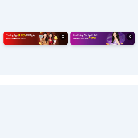
x
x
klive
Giới Hạn Địa Lý Và Điều Khoản Người Dùng
Dịch vụ và các bộ lọc thông số của chúng tôi chỉ cung cấp cho