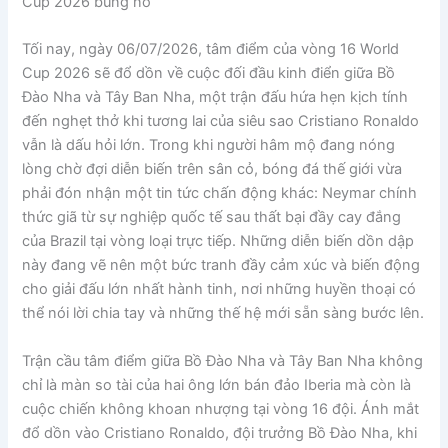
Cup 2026 bùng nổ
Tối nay, ngày 06/07/2026, tâm điểm của vòng 16 World
Cup 2026 sẽ đổ dồn về cuộc đối đầu kinh điển giữa Bồ
Đào Nha và Tây Ban Nha, một trận đấu hứa hẹn kịch tính
đến nghẹt thở khi tương lai của siêu sao Cristiano Ronaldo
vẫn là dấu hỏi lớn. Trong khi người hâm mộ đang nóng
lòng chờ đợi diễn biến trên sân cỏ, bóng đá thế giới vừa
phải đón nhận một tin tức chấn động khác: Neymar chính
thức giã từ sự nghiệp quốc tế sau thất bại đầy cay đắng
của Brazil tại vòng loại trực tiếp. Những diễn biến dồn dập
này đang vẽ nên một bức tranh đầy cảm xúc và biến động
cho giải đấu lớn nhất hành tinh, nơi những huyền thoại có
thể nói lời chia tay và những thế hệ mới sẵn sàng bước lên.
Trận cầu tâm điểm giữa Bồ Đào Nha và Tây Ban Nha không
chỉ là màn so tài của hai ông lớn bán đảo Iberia mà còn là
cuộc chiến không khoan nhượng tại vòng 16 đội. Ánh mắt
đổ dồn vào Cristiano Ronaldo, đội trưởng Bồ Đào Nha, khi