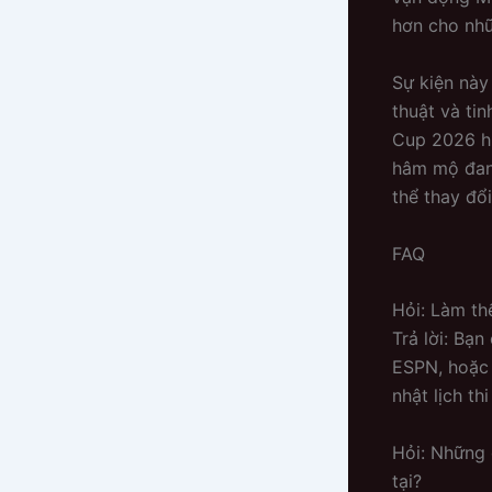
hơn cho nhữ
Sự kiện này
thuật và ti
Cup 2026 h
hâm mộ đang
thể thay đổ
FAQ
Hỏi: Làm th
Trả lời: Bạ
ESPN, hoặc 
nhật lịch th
Hỏi: Những 
tại?