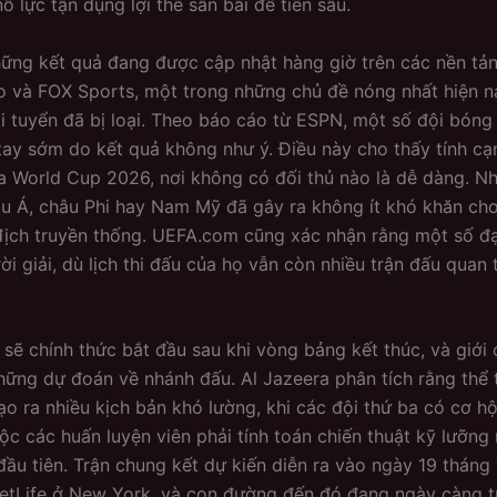
 lực tận dụng lợi thế sân bãi để tiến sâu.
ững kết quả đang được cập nhật hàng giờ trên các nền tả
 và FOX Sports, một trong những chủ đề nóng nhất hiện n
i tuyển đã bị loại. Theo báo cáo từ ESPN, một số đội bóng 
a tay sớm do kết quả không như ý. Điều này cho thấy tính cạ
ủa World Cup 2026, nơi không có đối thủ nào là dễ dàng. N
u Á, châu Phi hay Nam Mỹ đã gây ra không ít khó khăn ch
địch truyền thống. UEFA.com cũng xác nhận rằng một số đạ
ời giải, dù lịch thi đấu của họ vẫn còn nhiều trận đấu quan 
 sẽ chính thức bắt đầu sau khi vòng bảng kết thúc, và giớ
hững dự đoán về nhánh đấu. Al Jazeera phân tích rằng thể
ạo ra nhiều kịch bản khó lường, khi các đội thứ ba có cơ hội
ộc các huấn luyện viên phải tính toán chiến thuật kỹ lưỡng
đầu tiên. Trận chung kết dự kiến diễn ra vào ngày 19 tháng 
tLife ở New York, và con đường đến đó đang ngày càng t