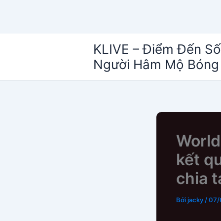
Nhảy
KLIVE – Điểm Đến Số
tới
Người Hâm Mộ Bóng
nội
dung
World
kết qu
chia t
Bởi
jacky
/
07/