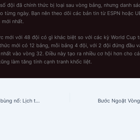
t số đội đã chính thức bị loại sau vòng bảng, nhưng danh sá
eo từng ngày. Bạn nên theo dõi các bản tin từ ESPN hoặc 
n mới nhất.
ức mới với 48 đội có gì khác biệt so với các kỳ World Cup 
ể thức mới có 12 bảng, mỗi bảng 4 đội, với 2 đội đứng đầu v
 nhất vào vòng 32. Điều này tạo ra nhiều cơ hội hơn cho cá
ũng làm tăng tính cạnh tranh khốc liệt.
World Cup 2026 bùng nổ: Lịch thi đấu, kết quả và những đội tuyển đã nói lời chia tay