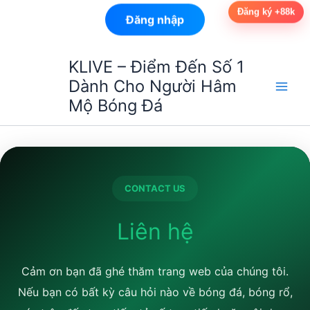
Đăng ký +88k
Đăng nhập
Nhảy
KLIVE – Điểm Đến Số 1
tới
Dành Cho Người Hâm
nội
Mộ Bóng Đá
dung
CONTACT US
Liên hệ
Cảm ơn bạn đã ghé thăm trang web của chúng tôi.
Nếu bạn có bất kỳ câu hỏi nào về bóng đá, bóng rổ,