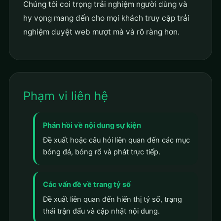
Chúng tôi coi trọng trải nghiệm người dùng và
hy vọng mang đến cho mọi khách truy cập trải
nghiệm duyệt web mượt mà và rõ ràng hơn.
Phạm vi liên hệ
Phản hồi về nội dung sự kiện
Đề xuất hoặc câu hỏi liên quan đến các mục
bóng đá, bóng rổ và phát trực tiếp.
Các vấn đề về trang tỷ số
Đề xuất liên quan đến hiển thị tỷ số, trạng
thái trận đấu và cập nhật nội dung.