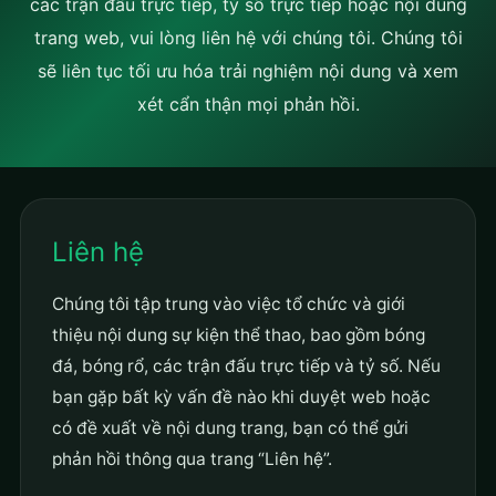
các trận đấu trực tiếp, tỷ số trực tiếp hoặc nội dung
trang web, vui lòng liên hệ với chúng tôi. Chúng tôi
sẽ liên tục tối ưu hóa trải nghiệm nội dung và xem
xét cẩn thận mọi phản hồi.
Liên hệ
Chúng tôi tập trung vào việc tổ chức và giới
thiệu nội dung sự kiện thể thao, bao gồm bóng
đá, bóng rổ, các trận đấu trực tiếp và tỷ số. Nếu
bạn gặp bất kỳ vấn đề nào khi duyệt web hoặc
có đề xuất về nội dung trang, bạn có thể gửi
phản hồi thông qua trang “Liên hệ”.