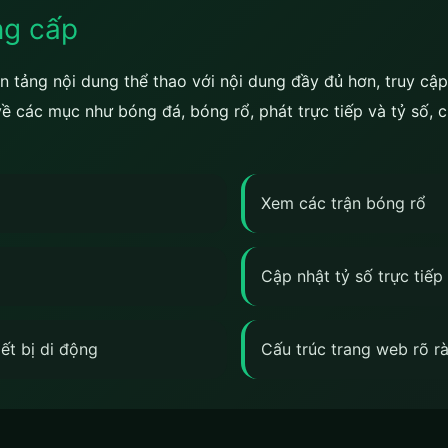
ng cấp
ền tảng nội dung thể thao với nội dung đầy đủ hơn, truy 
về các mục như bóng đá, bóng rổ, phát trực tiếp và tỷ số
Xem các trận bóng rổ
Cập nhật tỷ số trực tiếp
ết bị di động
Cấu trúc trang web rõ rà