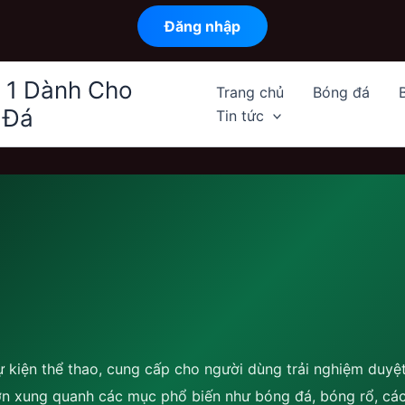
Đăng nhập
 1 Dành Cho
Trang chủ
Bóng đá
 Đá
Tin tức
ự kiện thể thao, cung cấp cho người dùng trải nghiệm duyệt
ơn xung quanh các mục phổ biến như bóng đá, bóng rổ, các