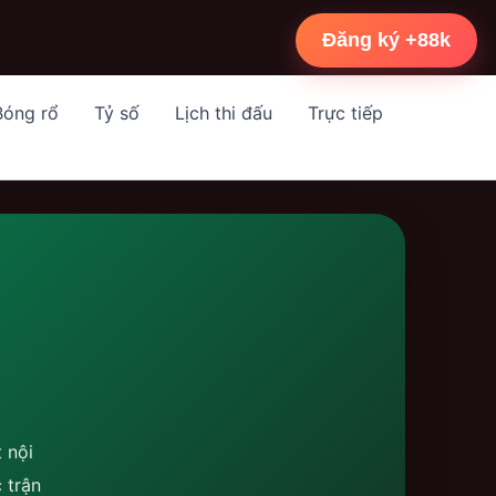
Đăng ký +88k
Bóng rổ
Tỷ số
Lịch thi đấu
Trực tiếp
 nội
 trận