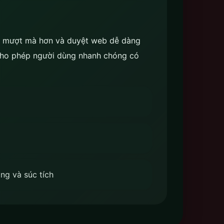
cập mượt mà hơn và duyệt web dễ dàng
, cho phép người dùng nhanh chóng có
ng và súc tích