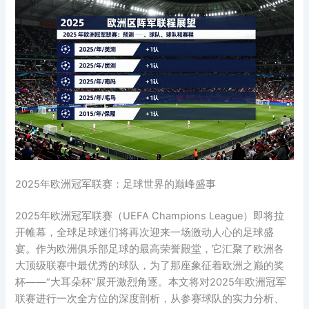
2025年欧洲冠军联赛：足球世界的巅峰盛事
2025年欧洲冠军联赛（UEFA Champions League）即将拉
开帷幕，全球足球迷们将再次迎来一场激动人心的足球盛
宴。作为欧洲俱乐部足球的最高荣誉殿堂，它汇聚了欧洲各
大顶级联赛中最优秀的球队，为了那座象征着欧洲之巅的奖
杯——“大耳朵杯”展开激烈角逐。本文将对2025年欧洲冠军
联赛进行一次全方位的深度剖析，从参赛球队的实力分析、