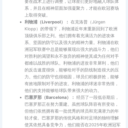
要在战术上进行调整，让球星们更好地融入球队体
系，并且在精神层面加强凝聚力，才能在欧冠赛场
上取得突破。
利物浦（Liverpool）：
在克洛普（Jürgen
Klopp）的带领下，利物浦近年来重新回到了欧洲
顶级俱乐部之列。他们拥有着充满活力的进攻体
系、坚固的防守以及强大的精神力量。利物浦在欧
洲冠军联赛中总是能够展现出强大的战斗力，他们
对胜利的渴望和永不放弃的精神使其成为任何对手
都难以战胜的球队。利物浦的进攻非常犀利，他们
的反击速度很快，能够给对手的防线制造很大的压
力。他们的防守也很稳固，球员们积极拼抢，能够
有效地限制对手的进攻。利物浦的球迷非常热情，
他们的支持能够给球队带来强大的动力。
巴塞罗那（Barcelona）：
经历了一段低谷期后，
巴塞罗那正在努力重建。虽然球队阵容有所变动，
但他们依然拥有着一批优秀的球员和充满潜力的年
轻才俊。巴塞罗那的传统风格和对足球的独特理解
使其依然具备竞争力，他们能否在2025年欧洲冠军