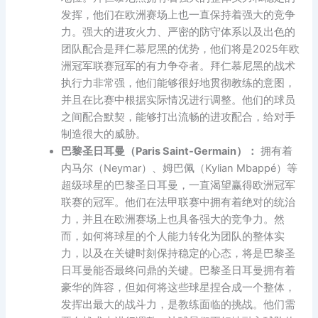
发挥，他们在欧洲赛场上也一直保持着强大的竞争
力。强大的进攻火力、严密的防守体系以及出色的
团队配合是拜仁慕尼黑的优势，他们将是2025年欧
洲冠军联赛冠军的有力争夺者。拜仁慕尼黑的战术
执行力非常强，他们能够很好地贯彻教练的意图，
并且在比赛中根据实际情况进行调整。他们的球员
之间配合默契，能够打出流畅的进攻配合，给对手
制造很大的威胁。
巴黎圣日耳曼（Paris Saint-Germain）：
拥有着
内马尔（Neymar）、姆巴佩（Kylian Mbappé）等
超级球星的巴黎圣日耳曼，一直渴望赢得欧洲冠军
联赛的冠军。他们在法甲联赛中拥有着绝对的统治
力，并且在欧洲赛场上也具备强大的竞争力。然
而，如何将球星的个人能力转化为团队的整体实
力，以及在关键时刻保持稳定的心态，将是巴黎圣
日耳曼能否最终问鼎的关键。巴黎圣日耳曼拥有着
豪华的阵容，但如何将这些球星捏合成一个整体，
发挥出最大的战斗力，是教练面临的挑战。他们需