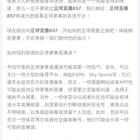
观看方式和免费观看等优势。如果你是一个热爱足球的球
迷，那么一定不要错过
足球直播857
。我们相信，
足球直播
857
将成为您观看足球赛事的首选平台！
现在就访问
足球直播857
，开始你的足球观赛之旅吧！体验精
彩赛事，尽在掌握！我们期待您的加入！
如何找到靠谱的足球赛事直播源？
寻找可靠的足球赛事直播源可能需要一些技巧。首先，可以
关注一些大型的体育平台，例如ESPN、Sky Sports等，它们
通常会提供官方的直播服务。其次，一些视频网站或者APP也
可能会提供足球赛事的直播，但需要注意版权问题，选择正
规的平台观看。另外，一些体育论坛或者社区也可能会有球
迷分享直播链接，但需要自行判断链接的安全性，避免点击
不明链接，以免感染病毒或泄露个人信息。此外，您还可以
关注一些体育博主或者社交媒体账号，他们可能会分享一些
可靠的直播源。