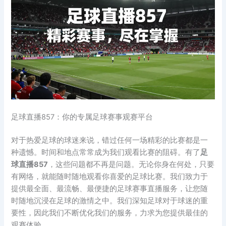
足球直播857：你的专属足球赛事观赛平台
对于热爱足球的球迷来说，错过任何一场精彩的比赛都是一
种遗憾。时间和地点常常成为我们观看比赛的阻碍。有了
足
球直播857
，这些问题都不再是问题。无论你身在何处，只要
有网络，就能随时随地观看你喜爱的足球比赛。我们致力于
提供最全面、最流畅、最便捷的足球赛事直播服务，让您随
时随地沉浸在足球的激情之中。我们深知足球对于球迷的重
要性，因此我们不断优化我们的服务，力求为您提供最佳的
观赛体验。