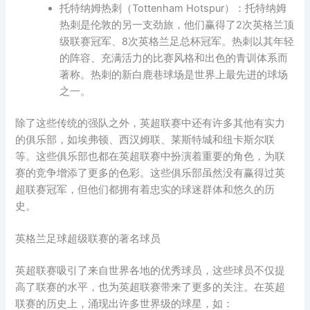
托特纳姆热刺（Tottenham Hotspur）：托特纳姆
热刺是伦敦的另一支劲旅，他们赢得了2次英格兰顶
级联赛冠军、8次英格兰足总杯冠军。热刺以其年轻
的阵容、充满活力的比赛风格和出色的青训体系而
著称。热刺的新白鹿巷球场是世界上最先进的球场
之一。
除了这些传统的强队之外，英超联赛中还有许多其他有实力
的俱乐部，如埃弗顿、西汉姆联、莱斯特城和纽卡斯尔联
等。这些俱乐部也都在英超联赛中扮演着重要的角色，为联
赛的竞争增添了更多的色彩。这些俱乐部虽然没有赢得过英
超联赛冠军，但他们都拥有着忠实的球迷群体和悠久的历
史。
英格兰足球超级联赛的著名球员
英超联赛吸引了来自世界各地的优秀球员，这些球员不仅提
高了联赛的水平，也为英超联赛带来了更多的关注。在英超
联赛的历史上，涌现出许多世界级的球星，如：