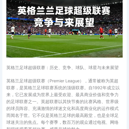
英格兰足球超级联赛：历史、竞争、球队、球星与未来展望
英格兰足球超级联赛（Premier League），通常被称为英超
联赛，是英格兰足球联赛系统的顶级联赛。自1992年成立以
来，它已发展成为世界上最受欢迎、最具商业价值和竞争力
的足球联赛之一。英超联赛以其快节奏的比赛风格、世界级
的球员阵容、充满激情的球迷文化和高度商业化的运作模式
而闻名于世。它不仅是英格兰足球的最高殿堂，也是全球足
球迷关注的焦点。每个赛季，数百万的观众通过电视、网络