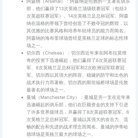
阿森纳（Arsenal）：阿森纳是伦敦的一支著名俱乐
部，他们赢得了13次英格兰顶级联赛冠军（包括3
次英超联赛冠军）、14次英格兰足总杯冠军。阿森
纳在温格的带领下曾经创造了不败夺冠的辉煌，以
其优雅的比赛风格和培养年轻球员的能力而闻名。
阿森纳的海布里球场曾经是英格兰足球的标志性球
场之一。
切尔西（Chelsea）：切尔西近年来在阿布拉莫维
奇的投资下迅速崛起，他们赢得了6次英超联赛冠
军、8次英格兰足总杯冠军和2次欧洲冠军联赛冠
军。切尔西以其强大的阵容、稳健的防守和出色的
战术执行力而著称。切尔西的斯坦福桥球场是伦敦
最著名的球场之一。
曼城（Manchester City）：曼城是另一支在近年来
迅速崛起的俱乐部，他们在巨额资金的支持下引进
了许多世界级球员，并赢得了8次英超联赛冠军、6
次英格兰足总杯冠军。曼城以其强大的攻击力、流
畅的配合和先进的战术理念而闻名。曼城的伊蒂哈
德球场是英格兰最大的球场之一。