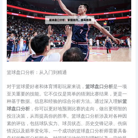
篮球盘口分析：从入门到精通
对于篮球爱好者和体育博彩玩家来说，
篮球盘口分析
是一项
至关重要的技能。它不仅仅是简单的猜测比赛结果，更是一
种基于数据、信息和经验的综合分析方法。通过深入理解
篮
球盘口分析
，你可以更好地预测比赛的走向，做出更明智的
投注决策，从而提高你的胜率。篮球盘口分析涉及对各种因
素的评估，包括球队实力、球员状态、历史交锋记录、伤病
情况以及赔率变化等。一个成功的篮球盘口分析师需要具备