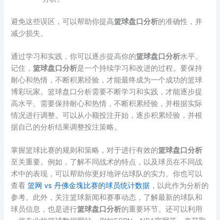
避免这些误区，可以帮助你提高
篮球盘口分析
的准确性，并
减少损失。
通过学习和实践，你可以逐步提高你的
篮球盘口分析
水平。
记住，
篮球盘口分析
是一个持续学习和改进的过程。要保持
耐心和热情，不断积累经验，才能最终成为一个成功的篮球
博彩玩家。篮球盘口分析需要不断学习和实践，才能逐步提
高水平。需要保持耐心和热情，不断积累经验，并根据实际
情况进行调整。可以从小额投注开始，逐步积累经验，并根
据自己的分析结果调整投注策略。
掌握篮球比赛的规则和策略，对于进行有效的
篮球盘口分析
至关重要。例如，了解不同战术的特点，以及球员在不同战
术中的表现，可以帮助你更好地评估球队的实力。你也可以
查看
篮网 vs 丹佛金塊比赛的球员统计数据
，以此作为分析的
参考。此外，关注篮球新闻和赛事动态，了解最新的球队和
球员信息，也是进行
篮球盘口分析
的重要环节。还可以利用