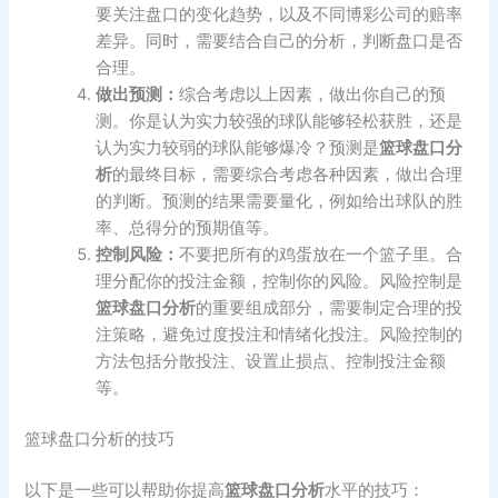
要关注盘口的变化趋势，以及不同博彩公司的赔率
差异。同时，需要结合自己的分析，判断盘口是否
合理。
做出预测：
综合考虑以上因素，做出你自己的预
测。你是认为实力较强的球队能够轻松获胜，还是
认为实力较弱的球队能够爆冷？预测是
篮球盘口分
析
的最终目标，需要综合考虑各种因素，做出合理
的判断。预测的结果需要量化，例如给出球队的胜
率、总得分的预期值等。
控制风险：
不要把所有的鸡蛋放在一个篮子里。合
理分配你的投注金额，控制你的风险。风险控制是
篮球盘口分析
的重要组成部分，需要制定合理的投
注策略，避免过度投注和情绪化投注。风险控制的
方法包括分散投注、设置止损点、控制投注金额
等。
篮球盘口分析的技巧
以下是一些可以帮助你提高
篮球盘口分析
水平的技巧：