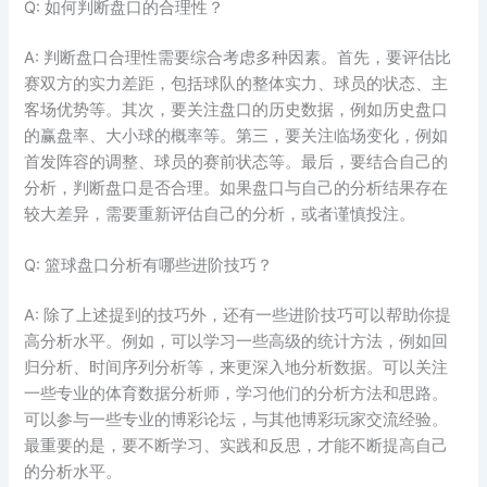
Q: 如何判断盘口的合理性？
A: 判断盘口合理性需要综合考虑多种因素。首先，要评估比
赛双方的实力差距，包括球队的整体实力、球员的状态、主
客场优势等。其次，要关注盘口的历史数据，例如历史盘口
的赢盘率、大小球的概率等。第三，要关注临场变化，例如
首发阵容的调整、球员的赛前状态等。最后，要结合自己的
分析，判断盘口是否合理。如果盘口与自己的分析结果存在
较大差异，需要重新评估自己的分析，或者谨慎投注。
Q: 篮球盘口分析有哪些进阶技巧？
A: 除了上述提到的技巧外，还有一些进阶技巧可以帮助你提
高分析水平。例如，可以学习一些高级的统计方法，例如回
归分析、时间序列分析等，来更深入地分析数据。可以关注
一些专业的体育数据分析师，学习他们的分析方法和思路。
可以参与一些专业的博彩论坛，与其他博彩玩家交流经验。
最重要的是，要不断学习、实践和反思，才能不断提高自己
的分析水平。