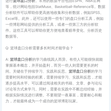
进行
篮球盘口分析
。常用的数据平台包括ESPN、NBA官网
等，统计网站包括StatMuse、Basketball-Reference等。数据
分析软件可以帮助你更高效地收集和分析数据，例如SPSS、
Excel等。此外，还可以使用一些专门的盘口分析工具，例如
一些博彩网站提供的分析工具，或者一些第三方的分析软
件。这些工具可以帮助你更方便地查看赔率变化、分析历史
数据等。
Q: 篮球盘口分析需要多长时间才能学会？
A:
篮球盘口分析
的学习曲线因人而异。有些人可能很快就能
掌握基本概念，并开始盈利，而另一些人则需要更长的时
间。关键在于持续学习、实践和反思。
篮球盘口分析
的学习
需要时间和经验的积累，需要持续学习、实践和反思，才能
逐步提高水平。可以通过阅读相关的书籍、文章、参与论坛
讨论等方式来学习。同时，需要在实践中不断总结经验，并
根据实际情况进行调整。不要期望一夜暴富，需要耐心和毅
力，才能最终成为一个成功的篮球博彩玩家。