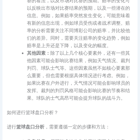
赛的看法，以及市场对比赛的预期。赔率的变化可
以反映出市场对比赛结果的预期，以及一些潜在的
信息。例如，如果赔率突然发生变化，可能意味着
有新的信息出现，例如球员受伤或者战术调整。赔
率的分析需要关注不同博彩公司的赔率，并比较他
们的差异。同时，需要关注赔率的变化趋势，例如
赔率是上升还是下降，以及变化的幅度。
其他因素：
除了以上几个核心要素外，还有一些其
他因素可能会影响比赛结果，例如天气情况、裁判
判罚、球队士气等。这些因素虽然不如核心要素那
么重要，但也需要根据具体情况进行考虑。例如，
如果比赛在户外进行，天气情况可能会影响球员的
发挥。裁判的判罚风格可能会影响比赛的节奏和结
果。球队的士气高昂可能会提升球队的战斗力。
如何进行篮球盘口分析？
进行
篮球盘口分析
，需要遵循一定的步骤和方法：