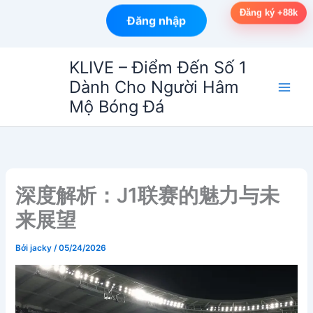
Đăng ký +88k
Đăng nhập
Nhảy
KLIVE – Điểm Đến Số 1
tới
Dành Cho Người Hâm
nội
Mộ Bóng Đá
dung
深度解析：J1联赛的魅力与未
来展望
Bởi
jacky
/
05/24/2026