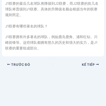
J1联赛的最后几名球队将降级到J2联赛，而J2联赛的前几名
球队将晋级到J1联赛。具体的升降级名额会根据当年的联赛
规则而定。
J1联赛有哪些著名的球队？
J1联赛拥有许多著名的球队，例如鹿岛鹿角、浦和红钻、川
崎前锋等。这些球队都拥有悠久的历史和强大的实力，是J1
联赛的重要组成部分。
TRƯỚC ĐÓ
KẾ TIẾP