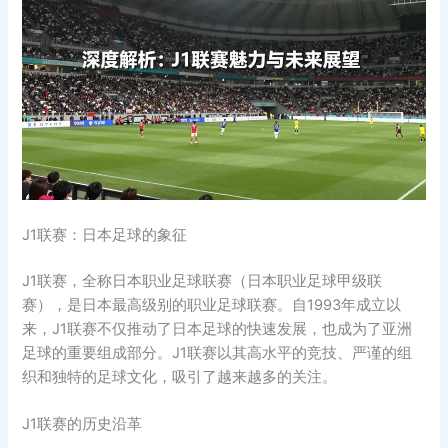
J1联赛：日本足球的象征
J1联赛，全称日本职业足球联赛（日本职业足球甲级联
赛），是日本最高级别的职业足球联赛。自1993年成立以
来，J1联赛不仅推动了日本足球的快速发展，也成为了亚洲
足球的重要组成部分。J1联赛以其高水平的竞技、严谨的组
织和独特的足球文化，吸引了越来越多的关注。
J1联赛的历史沿革