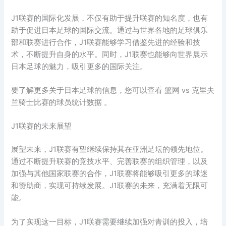
J1联赛的国际化发展，不仅有助于提升联赛的知名度，也有
助于促进日本足球的国际交流。通过与世界各地的足球俱乐
部和联赛进行合作，J1联赛能够学习借鉴先进的经验和技
术，不断提升自身的水平。同时，J1联赛也能够向世界展示
日本足球的魅力，吸引更多的国际关注。
要了解更多关于日本足球的信息，您可以查看 篮网 vs 克里夫
兰骑士比赛的球员统计数据 。
J1联赛的未来展望
展望未来，J1联赛有望继续保持其在亚洲足坛的领先地位。
通过不断提升联赛的竞技水平、完善联赛的组织管理，以及
加强与其他国家联赛的合作，J1联赛将能够吸引更多的球迷
和赞助商，实现可持续发展。J1联赛的未来，充满着无限可
能。
为了实现这一目标，J1联赛需要继续加强对青训的投入，培