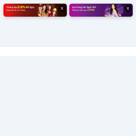
x
x
klive
Giới Hạn Địa Lý Và Điều Khoản Người Dùng
Dịch vụ và các bộ lọc thông số của chúng tôi chỉ cung cấp cho
đối tượng người dùng từ đủ 18 tuổi trở lên, có đầy đủ năng lực
hành vi dân sự pháp định. Hệ thống nghiêm cấm việc truy cập,
sao chép hoặc phát tán thông tin này từ các quốc gia, vùng
lãnh thổ áp dụng lệnh cấm tuyệt đối đối với các hình thức cá