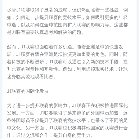
尽管J1联赛取得了显著的成就，但仍然面临着一些挑战。例
如，如何进一步提升联赛的竞技水平，如何吸引更多的年轻
球迷，以及如何在全球范围内扩大联赛的影响力等。这些都
是J1联赛需要认真思考和解决的问题。
然而，J1联赛也面临着许多机遇。随着亚洲足球的快速发
展，J1联赛有望在亚洲足坛扮演更加重要的角色。同时，随
着科技的不断进步，J1联赛可以通过引入新的技术手段，提
升比赛的观赏性和互动性。例如，利用虚拟现实技术，让球
迷身临其境地观看比赛。
J1联赛的国际化发展
为了进一步提升联赛的影响力，J1联赛正在积极推进国际化
发展。一方面，J1联赛吸引了越来越多的外国球员加盟，这
些外国球员不仅提升了联赛的竞技水平，也带来了不同的足
球文化。另一方面，J1联赛也积极与其他国家的联赛进行合
作，通过交流和合作，提升自身的竞争力。