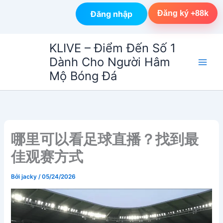
Đăng nhập
Đăng ký +88k
Nhảy
KLIVE – Điểm Đến Số 1
tới
Dành Cho Người Hâm
nội
Mộ Bóng Đá
dung
哪里可以看足球直播？找到最
佳观赛方式
Bởi
jacky
/
05/24/2026